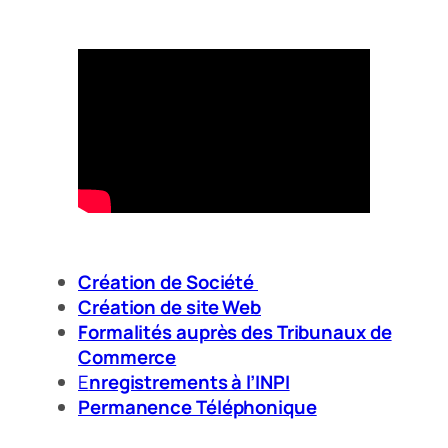
Création de Société
Création de site Web
Formalités auprès des Tribunaux de
Commerce
E
nregistrements à l’INPI
Permanence Téléphonique